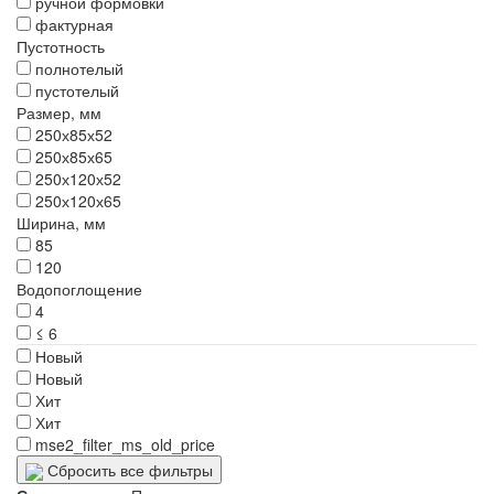
ручной формовки
фактурная
Пустотность
полнотелый
пустотелый
Размер, мм
250х85х52
250х85х65
250х120х52
250х120х65
Ширина, мм
85
120
Водопоглощение
4
≤ 6
Новый
Новый
Хит
Хит
mse2_filter_ms_old_price
Сбросить все фильтры