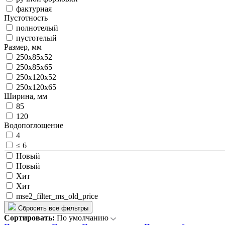
фактурная
Пустотность
полнотелый
пустотелый
Размер, мм
250х85х52
250х85х65
250х120х52
250х120х65
Ширина, мм
85
120
Водопоглощение
4
≤ 6
Новый
Новый
Хит
Хит
mse2_filter_ms_old_price
Сбросить все фильтры
Сортировать:
По умолчанию