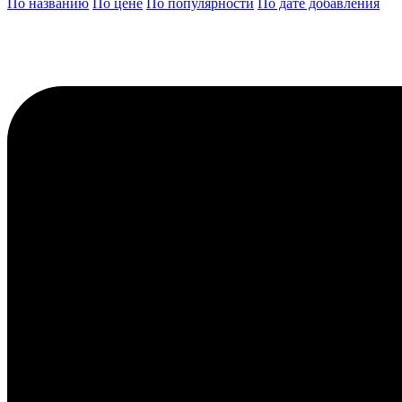
По названию
По цене
По популярности
По дате добавления