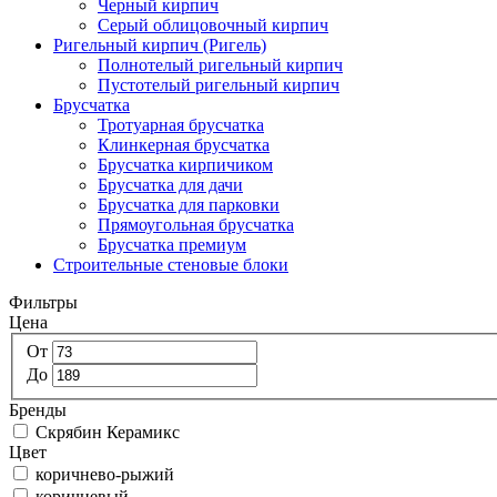
Черный кирпич
Серый облицовочный кирпич
Ригельный кирпич (Ригель)
Полнотелый ригельный кирпич
Пустотелый ригельный кирпич
Брусчатка
Тротуарная брусчатка
Клинкерная брусчатка
Брусчатка кирпичиком
Брусчатка для дачи
Брусчатка для парковки
Прямоугольная брусчатка
Брусчатка премиум
Строительные стеновые блоки
Фильтры
Цена
От
До
Бренды
Скрябин Керамикс
Цвет
коричнево-рыжий
коричневый