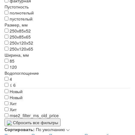
фактурная
Пустотность
полнотелый
пустотелый
Размер, мм
250х85х52
250х85х65
250х120х52
250х120х65
Ширина, мм
85
120
Водопоглощение
4
≤ 6
Новый
Новый
Хит
Хит
mse2_filter_ms_old_price
Сбросить все фильтры
Сортировать:
По умолчанию