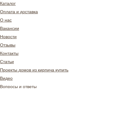
Каталог
Оплата и доставка
О нас
Вакансии
Новости
Отзывы
Контакты
Статьи
Проекты домов из кирпича купить
Видео
Вопросы и ответы
Свяжитесь с нами
+7 499 877-26-82
kirill@skriabinceramics.ru
Шоурум в Москве: