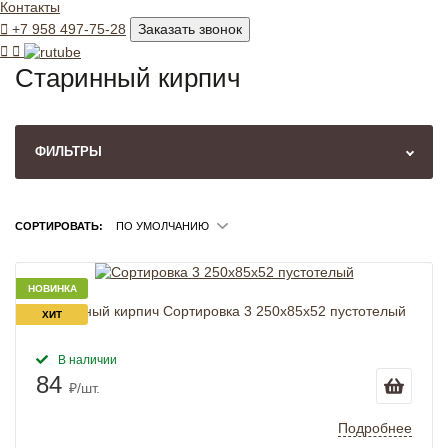
Контакты
+7 958 497-75-28
Заказать звонок
Старинный кирпич
ФИЛЬТРЫ
СОРТИРОВАТЬ:
ПО УМОЛЧАНИЮ
НОВИНКА
Старинный кирпич Сортировка 3 250х85х52 пустотелый
ХИТ
В наличии
84
₽/шт.
Подробнее